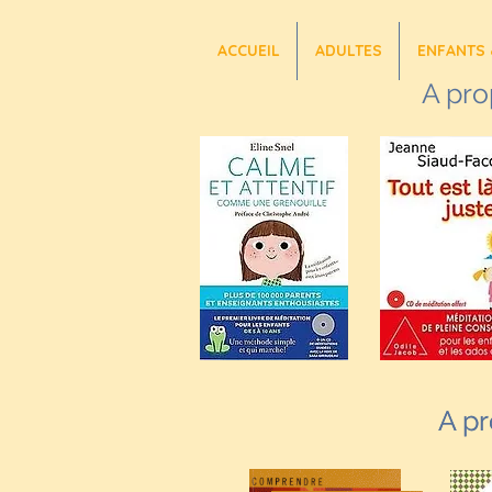
ACCUEIL
ADULTES
ENFANTS 
A pro
A pr
A pr