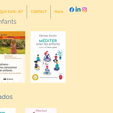
QUI SUIS-JE?
CONTACT
More
nfants
 ados
 ados