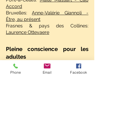
Accord
Bruxelles:
Anne-Valérie Giannoli -
Être, au présent
Frasnes & pays des Collines:
Laurence Ottevaere
Pleine conscience pour les
adultes
Pont-à-Celles:
Maïté Massart - Cap
Phone
Email
Facebook
Accord
Seneffe/La Louvière:
Emeline
Danthine
Bruxelles:
Anne-Valérie Giannoli -
Être, au présent
Louvain-la-Neuve:
Bernadette Dupuis
Charleroi:
Jacques Splaingaire -
Mindfulness Belgium