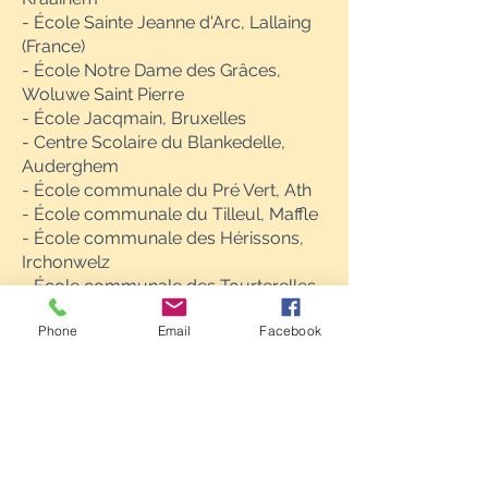
- École Sainte Jeanne d'Arc, Lallaing
(France)
- École Notre Dame des Grâces,
Woluwe Saint Pierre
- École Jacqmain,
Bruxelles
- Centre Scolaire
du Blankedelle,
Auderghem
-
École
communale du Pré Vert, Ath
-
École
communale du Tilleul, Maffle
-
École
communale des Hérissons,
Irchonwelz
-
École
communale des Tourterelles,
Rebaix
Phone
Email
Facebook
- École des Pensées, Meslin l'Eveque
- École du Gai Bocage, Arbre
- École communale du Faubourg de
Mons, Ath
École maternelle Saint-Joseph,
-
Charleroi
- Collège Saint-Julien, Ath